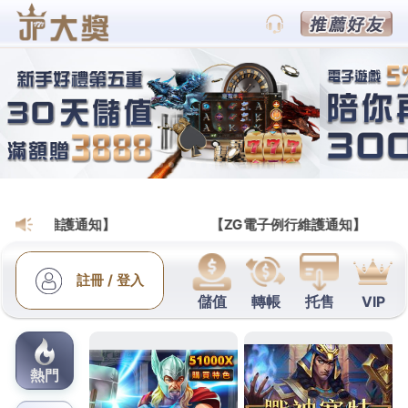
九州娛樂城詐騙討論區官方網站
一球燃爆全世界！最全世足比
分賽程表熱血賽事一手掌握
四年一度的足壇巔峰對決，每一場都是不容錯過的史
詩戰役！小組賽的強強對話、淘汰賽的殘酷廝殺，你
準備好迎接這波足球狂潮了嗎？我們為你精心整理了
最完整的
世足比分
賽程全記錄，從開球時間、小組積
分榜到即時晉級圖，全面覆蓋、實時更新，無論你是
上班族還是學生黨，一鍵收藏即可輕鬆規劃你的觀賽
行事曆，再也不怕錯過任何一場強權對決，最燃的賽