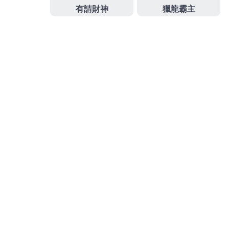
業的戰術分析，還有百萬球迷的線上互動討論區，立
即關注我們，同步感受綠茵場上的每一次心跳，共享
足球帶來的極致震撼！
發
分
2026 年 6 月 27 日
世足比分
佈
類
日
期:
掌握世足盤口，今晚就是你的
翻盤之夜
每到世界盃，總有人歡呼雀躍，也總有人黯然神傷，
你想成為哪一種人？想要擺脫買誰誰輸的魔咒，你需
要徹底升級你的投注思維，從學會
世足盤口
分析開
始，我們提供最專業的世界盃運彩攻略，包含亞洲讓
分盤深度拆解、大小球精準預測，以及每日滾球走地