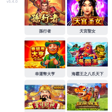
航，掌握第一手變盤資訊，讓精準預測成為您的獲利
日常，點石成金就在今朝！
發
分
2026 年 7 月 3 日
世界盃盤口
佈
類
日
期:
點燃指尖上的足球激情！即時
世足比分查詢與全球千萬球迷
同步狂歡
當哨聲響起，世界在此刻凝結！這不只是二十二個人
的奔跑，更是全球球迷的信仰之戰，想知道今晚誰能
問鼎榮耀、誰又抱憾出局？我們的
世足比分
平台採用
頂級雲端技術，確保在賽事高峰期依然流暢不卡頓，
最直觀的介面設計、最迅捷的比分推播，讓你比電視
直播更快得知進球喜訊，這裡有熱血的即時比分、專