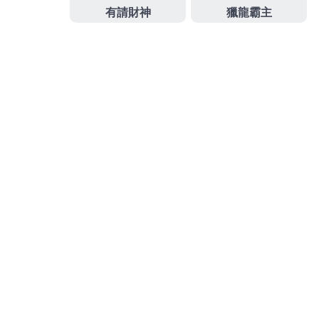
2025 年 8 月
2025 年 7 月
2025 年 6 月
2025 年 5 月
2025 年 4 月
2025 年 3 月
2025 年 2 月
2025 年 1 月
2024 年 12 月
2024 年 11 月
2024 年 10 月
2024 年 9 月
2024 年 8 月
2024 年 7 月
2024 年 6 月
2024 年 5 月