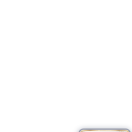
近期文章
世足投注翻轉命運的九十分鐘！看世足不只看球更
要輕鬆賺進大紅包
秒讀世足比分，熱血賽事一手掌握
24小時賽事不間斷，世界盃下注玩的就是心跳
打破傳統玩法！世界盃運彩串關高賠率挑戰小資族
百倍翻身
決戰世界之巔！最懂球迷的世界盃下注平台等你來
戰
近期留言