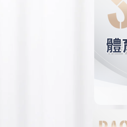
覽
文
下一篇文章
章:
伊莉討論區茶品眾多，主打各
下
一
篇
文
章:
彙整
2026 年 8 月
2026 年 7 月
2026 年 6 月
2026 年 5 月
2026 年 4 月
2026 年 3 月
2026 年 2 月
2026 年 1 月