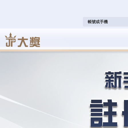
九州娛樂城詐騙討論區官方網
九州娛樂城詐騙討論區運彩網站提供台灣運彩目前提供包括棒球
台中魚訊幫你安排到
寂寞男人的避風港