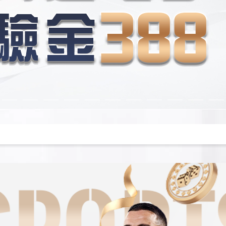
到您滿意的美女，提供最甜蜜的外送服務，使你感受像情人般溫
各色優質外送茶給你最優質的服務，喜歡的妹妹外型也很重要，
時間有時也無需多花車資。若真見到妹妹不喜歡也不用擔心，台
排下一位赴約。以消除身心疲勞，讓您擁有一個甜蜜，輕鬆，舒
來感受