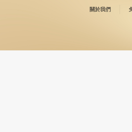
2020 年 8 月
2020 年 7 月
2020 年 6 月
2020 年 5 月
2020 年 4 月
2020 年 3 月
分類
世界盃
世界盃下注
世界盃盤口
世界盃運彩
世足投注
世足比分
世足盤口
未分類