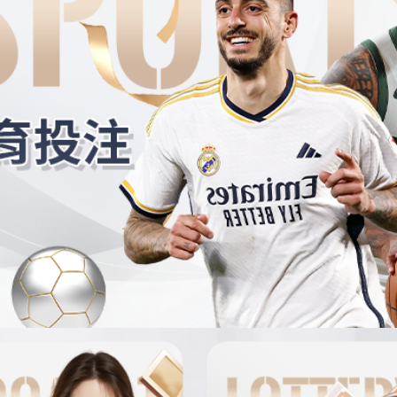
國優良茶品