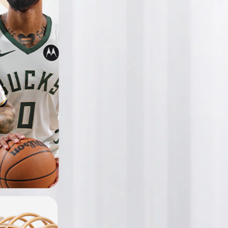
來戰
近期留言