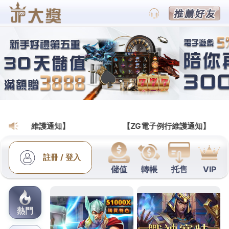
九州娛樂城詐騙討論區官方網站
伊莉討論區提供專業熱情的服
務，保證讓你流連忘返
伊莉討論區
為您安排安全優質約炮小姐,提供最優質的
美眉、最貼心的服務、最超值的價格，完美的身材溫
柔的性格，保證水準和價位絕對是合理，時間和服務
百分百滿足，讓你享受超值感官的完美服務。
作
發
分
admin
2020 年 9 月 7 日
世界盃下注