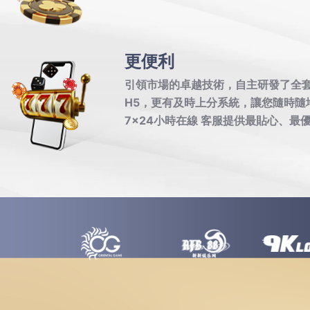
2022 年 3 月
2022 年 2 月
2022 年 1 月
2021 年 12 月
2021 年 11 月
2021 年 10 月
2021 年 9 月
2021 年 8 月
2021 年 7 月
2021 年 6 月
2021 年 5 月
2021 年 4 月
2021 年 3 月
2021 年 2 月
2021 年 1 月
2020 年 12 月
2020 年 11 月
2020 年 10 月
2020 年 9 月
2020 年 8 月
2020 年 7 月