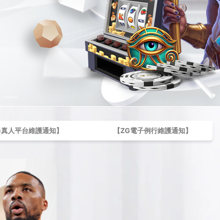
頁面
wm百家樂試玩
世界盃論區
九州百家樂破解
免佣百家樂意思
免費百家樂預測程式
百家樂代理意思
百家樂帶牌群
近期文章
世足投注翻轉命運的九十分鐘！看世足不只看球
更要輕鬆賺進大紅包
秒讀世足比分，熱血賽事一手掌握
24小時賽事不間斷，世界盃下注玩的就是心跳
打破傳統玩法！世界盃運彩串關高賠率挑戰小資
族百倍翻身
決戰世界之巔！最懂球迷的世界盃下注平台等你