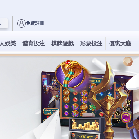
種運動項目，支持運彩振興體育。
搜
搜
尋
尋
關
鍵
字: