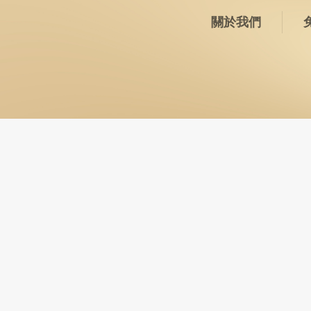
2020 年 6 月
2020 年 5 月
2020 年 4 月
2020 年 3 月
分類
世界盃
世界盃下注
世界盃盤口
世界盃運彩
世足投注
世足比分
世足盤口
未分類