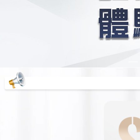
伊莉討論區
線上外
部位加强，24H
作
admin
外送服務，全年無
者
發
2025 年 12 月 8 日
選擇，難以忘懷的
佈
分
世界盃下注
日
類
期:
文
上一篇文章
章
台中魚訊解除您的煩惱，消除
上
一
導
篇
覽
文
下一篇文章