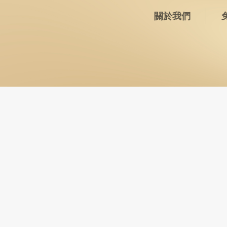
2020 年 7 月
2020 年 6 月
2020 年 5 月
2020 年 4 月
2020 年 3 月
分類
世界盃
世界盃下注
世界盃盤口
世界盃運彩
世足投注
世足比分
世足盤口
未分類