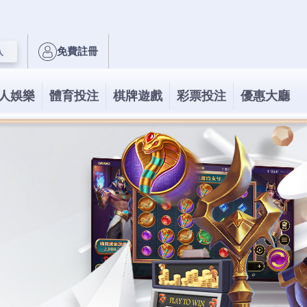
種運動項目，支持運彩振興體育。
搜
搜
尋
尋
關
鍵
字: