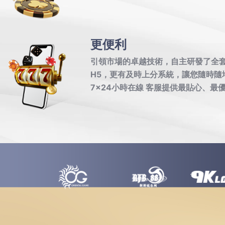
2022 年 4 月
2022 年 3 月
2022 年 2 月
2022 年 1 月
2021 年 12 月
2021 年 11 月
2021 年 10 月
2021 年 9 月
2021 年 8 月
2021 年 7 月
2021 年 6 月
2021 年 5 月
2021 年 4 月
2021 年 3 月
2021 年 2 月
2021 年 1 月
2020 年 12 月
2020 年 11 月
2020 年 10 月
2020 年 9 月
2020 年 8 月