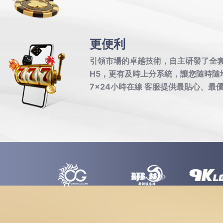
2022 年 2 月
2022 年 1 月
2021 年 12 月
2021 年 11 月
2021 年 10 月
2021 年 9 月
2021 年 8 月
2021 年 7 月
2021 年 6 月
2021 年 5 月
2021 年 4 月
2021 年 3 月
2021 年 2 月
2021 年 1 月
2020 年 12 月
2020 年 11 月
2020 年 10 月
2020 年 9 月
2020 年 8 月
2020 年 7 月
2020 年 6 月