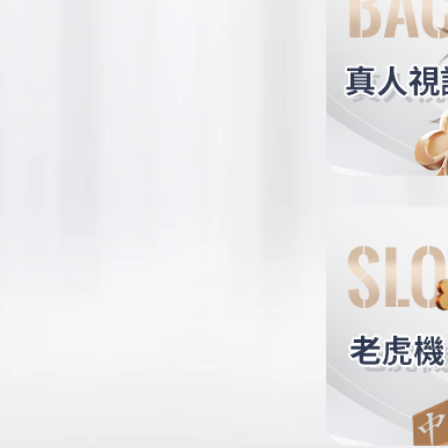
2025 年 9 月
2025 年 8 月
2025 年 7 月
2025 年 6 月
2025 年 5 月
2025 年 4 月
2025 年 3 月
2025 年 2 月
2025 年 1 月
2024 年 12 月
2024 年 11 月
2024 年 10 月
2024 年 9 月
2024 年 8 月
2024 年 7 月
2024 年 6 月
2024 年 5 月
2024 年 4 月
2024 年 3 月
2024 年 2 月
2024 年 1 月
2023 年 12 月