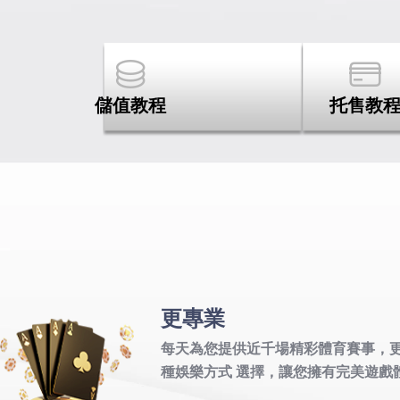
2023 年 11 月
2023 年 10 月
2023 年 9 月
2023 年 8 月
2023 年 7 月
2023 年 6 月
2023 年 5 月
2023 年 4 月
2023 年 3 月
2023 年 2 月
2023 年 1 月
2022 年 12 月
2022 年 11 月
2022 年 10 月
2022 年 9 月
2022 年 8 月
2022 年 7 月
2022 年 6 月
2022 年 5 月
2022 年 4 月
2022 年 3 月