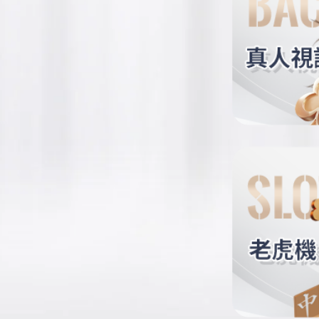
2026 年 2 月
2026 年 1 月
2025 年 12 月
2025 年 11 月
2025 年 10 月
2025 年 9 月
2025 年 8 月
2025 年 7 月
2025 年 6 月
2025 年 5 月
2025 年 4 月
2025 年 3 月
2025 年 2 月
2025 年 1 月
2024 年 12 月
2024 年 11 月
2024 年 10 月
2024 年 9 月
2024 年 8 月
2024 年 7 月
2024 年 6 月