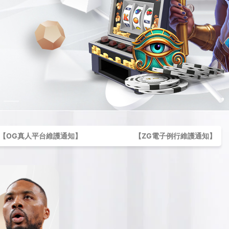
頁面
wm百家樂試玩
世界盃論區
九州百家樂破解
免佣百家樂意思
免費百家樂預測程式
百家樂代理意思
百家樂帶牌群
近期文章
世足投注翻轉命運的九十分鐘！看世足不只看球
更要輕鬆賺進大紅包
秒讀世足比分，熱血賽事一手掌握
24小時賽事不間斷，世界盃下注玩的就是心跳
打破傳統玩法！世界盃運彩串關高賠率挑戰小資
族百倍翻身
決戰世界之巔！最懂球迷的世界盃下注平台等你