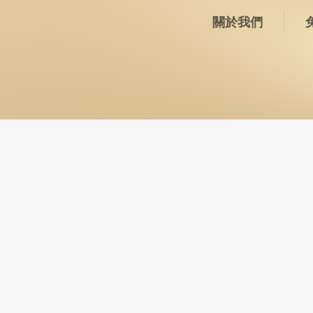
2020 年 3 月
分類
世界盃
世界盃下注
世界盃盤口
世界盃運彩
世足投注
世足比分
世足盤口
未分類
九州娛樂城詐騙討論區官方網站
來自台中各地的
外送茶
,
按摩