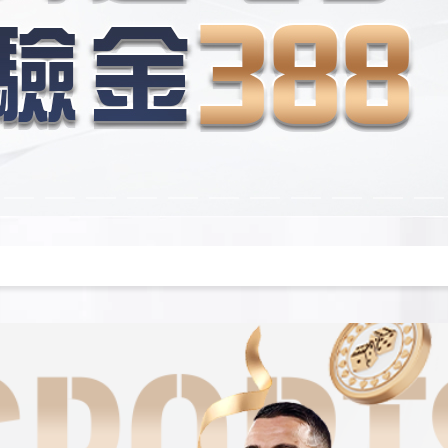
伊莉討論區最真誠的態度，專業的服務，獨一無二的帶給你高質
我們專業的貼心服務，讓你感受到有平價的消費、帝王的享受。
您解除一天的疲憊
心、品質嚴選