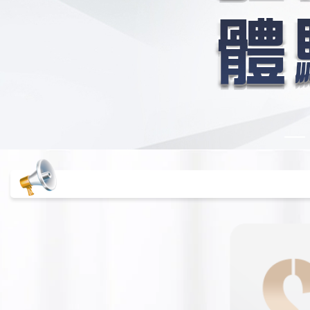
作
admin
奢華的性福氛圍，
者
發
2026 年 5 月 16 日
感的享受，請相信
佈
分
世界盃下注
日
類
期:
文
上一篇文章
章
台中魚訊給你性福的夜晚，為
上
一
導
篇
覽
文
下一篇文章
章:
伊莉討論區價格實在、介紹良
下
一
篇