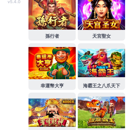
2026 年 7 月
2026 年 6 月
2026 年 5 月
2026 年 4 月
2026 年 3 月
2026 年 2 月
2026 年 1 月
2025 年 12 月
2025 年 11 月
2025 年 10 月
2025 年 9 月
2025 年 8 月
2025 年 7 月
2025 年 6 月
2025 年 5 月
2025 年 4 月