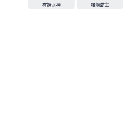
2025 年 4 月
2025 年 3 月
2025 年 2 月
2025 年 1 月
2024 年 12 月
2024 年 11 月
2024 年 10 月
2024 年 9 月
2024 年 8 月
2024 年 7 月
2024 年 6 月
2024 年 5 月
2024 年 4 月
2024 年 3 月
2024 年 2 月
2024 年 1 月