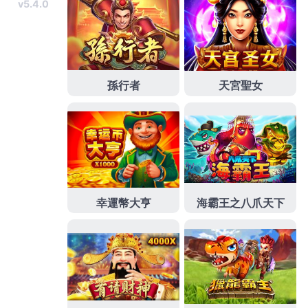
2026 年 7 月
2026 年 6 月
2026 年 5 月
2026 年 4 月
2026 年 3 月
2026 年 2 月
2026 年 1 月
2025 年 12 月
2025 年 11 月
2025 年 10 月
2025 年 9 月
2025 年 8 月
2025 年 7 月
2025 年 6 月
2025 年 5 月