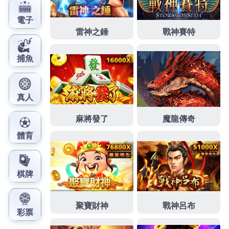
日
期:
文
上一篇文章
章
台中魚訊一鍵為你匹配，更多精彩玩
上
一
法等你來體驗
導
篇
覽
文
章:
下一篇文章
與台北外送茶一起一夜情享受偷情的
下
一
性福
篇
文
章:
彙整