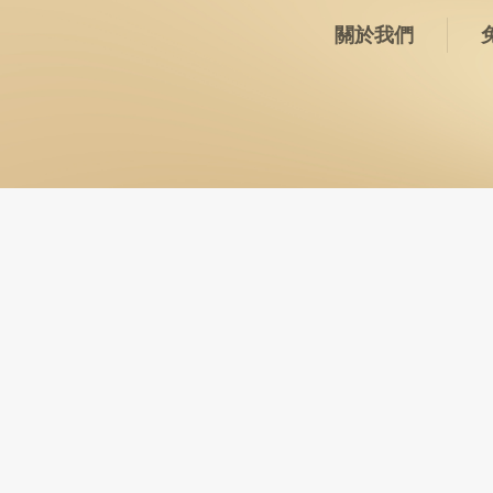
2020 年 4 月
2020 年 3 月
分類
世界盃
世界盃下注
世界盃盤口
世界盃運彩
世足投注
世足比分
世足盤口
未分類