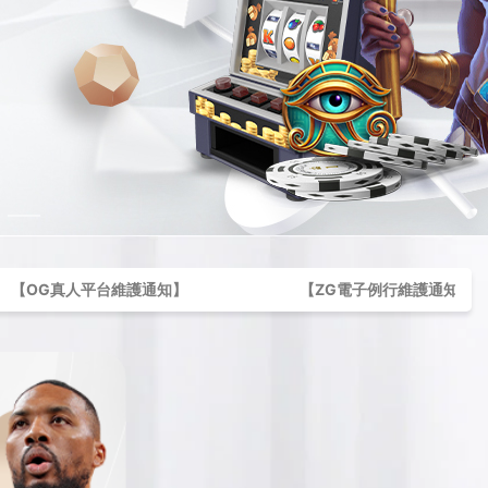
頁面
wm百家樂試玩
世界盃論區
九州百家樂破解
免佣百家樂意思
免費百家樂預測程式
百家樂代理意思
百家樂帶牌群
近期文章
24小時賽事不間斷，世界盃下注玩的就是心跳
打破傳統玩法！世界盃運彩串關高賠率挑戰小資
族百倍翻身
決戰世界之巔！最懂球迷的世界盃下注平台等你
來戰
世界盃運彩點石成金的足球投資學，把客廳變成
你的專屬賭城