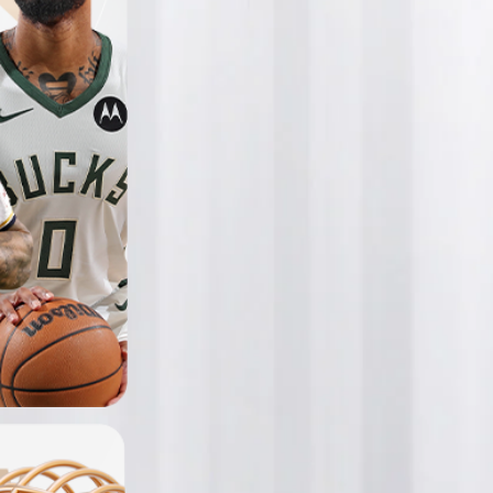
世足盤口教你如何走在機構成長曲線前面
近期留言