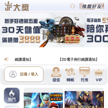
九州娛樂城詐騙討論區官方網站
外送茶帶你重溫輕鬆的休閒時
光，讓你滿足慾念夢想
想來玩玩看從未有過超激爽的性經驗,卻不知道從哪裡
叫小姐嗎?LEO娛樂按摩魚訊網提供最甜蜜
外送茶
服
務，使你感受像情人般溫佳人柔貼心服務，每日不定
時兼上班，能提供你最即時的外送服務，給您戀愛時
的激情狂歡與浪漫幫你解火！
作
發
分
admin
2021 年 9 月 7 日
世界盃運彩
者
佈
類