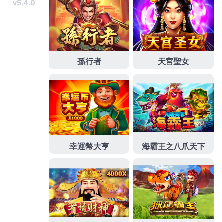
2026 年 7 月
2026 年 6 月
2026 年 5 月
2026 年 4 月
2026 年 3 月
2026 年 2 月
2026 年 1 月
2025 年 12 月
2025 年 11 月
2025 年 10 月
2025 年 9 月
2025 年 8 月
2025 年 7 月
2025 年 6 月
2025 年 5 月