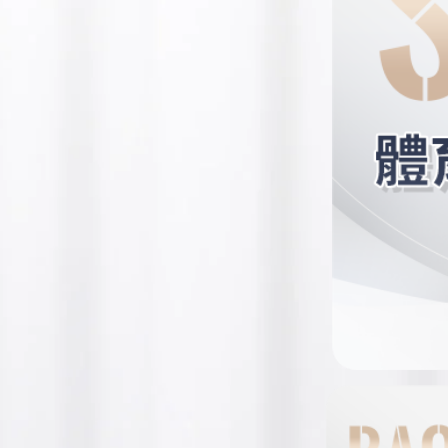
一
篇
文
章:
彙整
2026 年 7 月
2026 年 6 月
2026 年 5 月
2026 年 4 月
2026 年 3 月
2026 年 2 月
2026 年 1 月
2025 年 12 月
2025 年 11 月
2025 年 10 月
2025 年 9 月