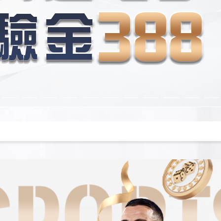
菲律賓政府唯一認可的博彩發牌及監管組織授權，介面操作上手
每日登入贈送金幣，採用人性化的遊戲設計，簡單的系統操作可
友一起遊戲，並運用了最新的3D科技，炫酷特效帶你走進不一
你身臨其境之感。
你有帝王級享受
走進不一樣的遊戲世界