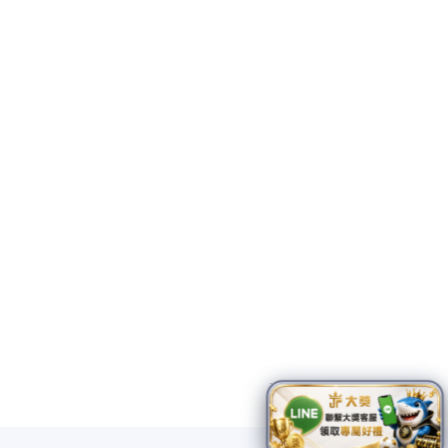
近期文章
世足投注翻轉命運的九十分鐘！看世足不只看球更
要輕鬆賺進大紅包
秒讀世足比分，熱血賽事一手掌握
24小時賽事不間斷，世界盃下注玩的就是心跳
打破傳統玩法！世界盃運彩串關高賠率挑戰小資族
百倍翻身
決戰世界之巔！最懂球迷的世界盃下注平台等你來
戰
近期留言