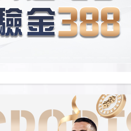
地點且在合理範圍內，魚訊都願意為您送妹，為了節省彼此的寶
小姐辣妹任你選
妹給您戀愛時的激情，讓你滿足慾念