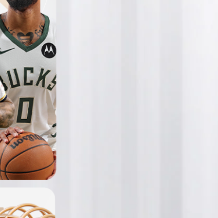
來戰
近期留言