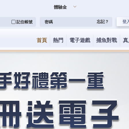
站
、籃球、足球、網球、羽球、冰球、美式足球、賽車、高爾夫、撞球等超過10
感受，讓你徹底釋放
擇多、種類多滿足你所有希望，符合你所有條件各地區都有不同
貭素各各時尚、求新求變、配合度服務品質100%，我們提供大