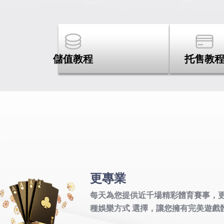
2024 年 1 月
2023 年 12 月
2023 年 11 月
2023 年 10 月
2023 年 9 月
2023 年 8 月
2023 年 7 月
2023 年 6 月
2023 年 5 月
2023 年 4 月
2023 年 3 月
2023 年 2 月
2023 年 1 月
2022 年 12 月
2022 年 11 月
2022 年 10 月
2022 年 9 月
2022 年 8 月
2022 年 7 月
2022 年 6 月
2022 年 5 月