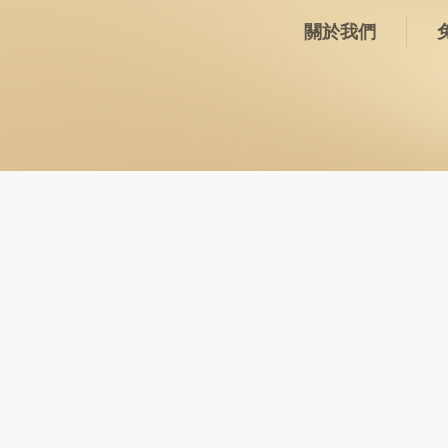
2020 年 6 月
2020 年 5 月
2020 年 4 月
2020 年 3 月
分類
世界盃
世界盃下注
世界盃盤口
世界盃運彩
世足投注
世足比分
世足盤口
未分類