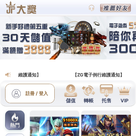
九州娛樂城詐騙討論區官方網站
台中魚訊給您不一樣的選擇，
讓你享受前所未有的舒暢感
台中魚訊
提供上門服務，將最新鮮的茶妹外送到府，
今晚是專屬於你的美眉任憑你盡情的玩弄擺布，體驗
香艷火辣的外約全套，最放鬆的按摩服務，適合想要
抒壓的你，蘿莉與慾姐的激情就在這裡，台中魚訊現
在給您不一樣的選擇，就等你來選!
作
發
分
admin
2022 年 5 月 20 日
世足比分
者
佈
類