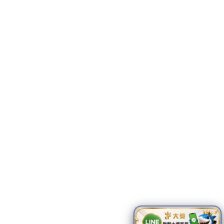
近期文章
世足投注翻轉命運的九十分鐘！看世足不只看球更
要輕鬆賺進大紅包
秒讀世足比分，熱血賽事一手掌握
24小時賽事不間斷，世界盃下注玩的就是心跳
打破傳統玩法！世界盃運彩串關高賠率挑戰小資族
百倍翻身
決戰世界之巔！最懂球迷的世界盃下注平台等你來
戰
近期留言