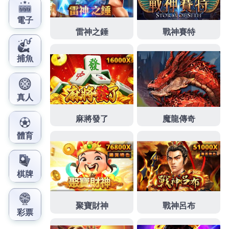
作
發
分
admin
2022 年 5 月 27 日
世足比分
者
佈
類
日
期:
文
上一篇文章
章
伊莉討論區優選絕色經典妹妹，讓你
上
一
一試變成老主顧
導
篇
覽
文
章:
下一篇文章
捷克按摩潜心打造精品遊戲，讓你享
下
一
受遊戲沒煩惱
篇
文
章: