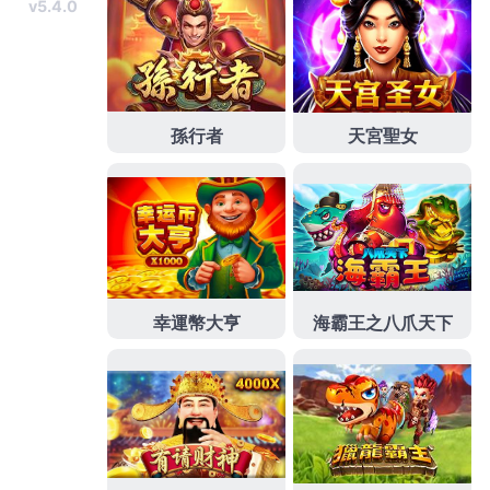
彙整
2026 年 8 月
2026 年 7 月
2026 年 6 月
2026 年 5 月
2026 年 4 月
2026 年 3 月
2026 年 2 月
2026 年 1 月
2025 年 12 月
2025 年 11 月
2025 年 10 月
2025 年 9 月
2025 年 8 月
2025 年 7 月