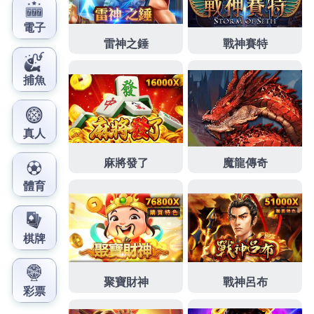
作
發
分
admin
2022 年 7 月 9 日
世足比分
者
佈
類
日
期:
文
上一篇文章
章
伊莉討論區一夜撫慰你的心靈，滿足
上
一
你的情慾望
導
篇
覽
文
章:
下一篇文章
jkf按摩給您最好的外約服務滿足你所
下
一
有的邪惡貪念
篇
文
章: