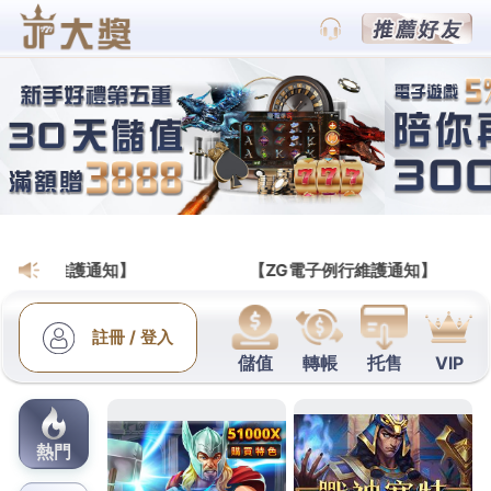
九州娛樂城詐騙討論區官方網站
台中魚訊給您戀愛時的激情狂
歡與浪漫，讓你享受您想要獨
特的過程
台中魚訊
為您安排安全優質約炮小姐,提供最優質的美
眉、最貼心的服務、最超值的價格，完美的身材溫柔
的性格，舒適溫馨的外約給您一個獨立歡樂的空間，
給您戀愛時的激情狂歡與浪漫，享受低調奢華的性福
氛圍，儘在台中魚訊。