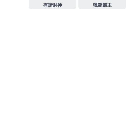
2025 年 6 月
2025 年 5 月
2025 年 4 月
2025 年 3 月
2025 年 2 月
2025 年 1 月
2024 年 12 月
2024 年 11 月
2024 年 10 月
2024 年 9 月
2024 年 8 月
2024 年 7 月
2024 年 6 月
2024 年 5 月
2024 年 4 月
2024 年 3 月