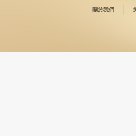
2020 年 3 月
分類
世界盃
世界盃下注
世界盃盤口
世界盃運彩
世足投注
世足比分
世足盤口
未分類
九州娛樂城詐騙討論區官方網站
來自台中各地的
外送茶
,
按摩