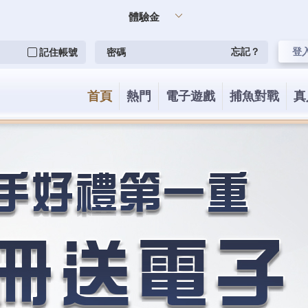
站
、籃球、足球、網球、羽球、冰球、美式足球、賽車、高爾夫、撞球等超過10
PK，讓你享受遊戲沒煩
火爆的線上單機遊戲，顛覆傳統的豎版介面，單手操作輕鬆方
如臨真實的賭場，讓更多玩家可以體驗到不一樣的視覺盛宴，多