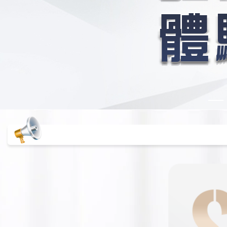
作
admin
種主流的玩法，滿
者
發
2022 年 7 月 23 日
感，台中魚訊給你
佈
分
世足比分
日
類
期:
文
上一篇文章
章
伊莉討論區最公平的競技與牌
上
一
導
篇
覽
文
下一篇文章
章:
台中魚訊提供專業熱情的服務
下
一
篇