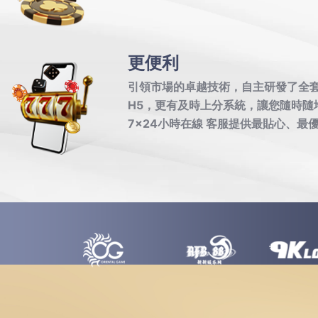
2021 年 12 月
2021 年 11 月
2021 年 10 月
2021 年 9 月
2021 年 8 月
2021 年 7 月
2021 年 6 月
2021 年 5 月
2021 年 4 月
2021 年 3 月
2021 年 2 月
2021 年 1 月
2020 年 12 月
2020 年 11 月
2020 年 10 月
2020 年 9 月
2020 年 8 月
2020 年 7 月
2020 年 6 月
2020 年 5 月
2020 年 4 月