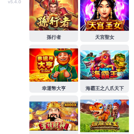
2026 年 8 月
2026 年 7 月
2026 年 6 月
2026 年 5 月
2026 年 4 月
2026 年 3 月
2026 年 2 月
2026 年 1 月
2025 年 12 月
2025 年 11 月
2025 年 10 月
2025 年 9 月
2025 年 8 月
2025 年 7 月
2025 年 6 月