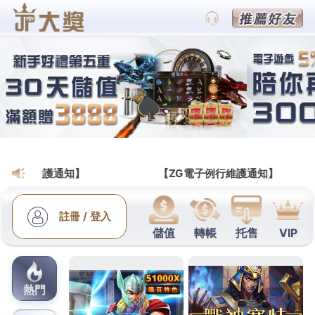
九州娛樂城詐騙討論區官方網站
伊莉討論區給你最親切的關
懷，讓你長久回味
伊莉討論區
提供按年輕漂亮的按摩美眉多元化服務到
家，年輕漂亮小姐為您到星級酒店、飯店、住家，為
你奉獻最真誠貼心的按摩服務，給你最優質服務，全
台寂寞男人的避風港，無論你在哪裡動動你的小手加
入伊莉討論區，正妹馬上給你送到。
作
發
分
admin
2022 年 9 月 21 日
世界盃下注
者
佈
類