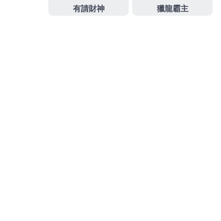
2025 年 5 月
2025 年 4 月
2025 年 3 月
2025 年 2 月
2025 年 1 月
2024 年 12 月
2024 年 11 月
2024 年 10 月
2024 年 9 月
2024 年 8 月
2024 年 7 月
2024 年 6 月
2024 年 5 月
2024 年 4 月
2024 年 3 月
2024 年 2 月