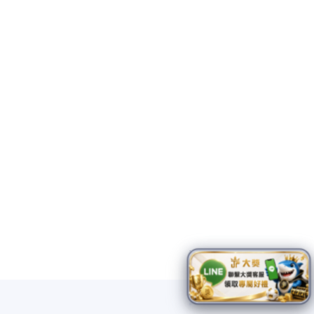
世足投注翻轉命運的九十分鐘！看世足不只看球更
要輕鬆賺進大紅包
秒讀世足比分，熱血賽事一手掌握
24小時賽事不間斷，世界盃下注玩的就是心跳
打破傳統玩法！世界盃運彩串關高賠率挑戰小資族
百倍翻身
決戰世界之巔！最懂球迷的世界盃下注平台等你來
戰
近期留言
九州娛樂城詐騙討論區官方網站
來自台中各地的
外送茶
,
按摩
服