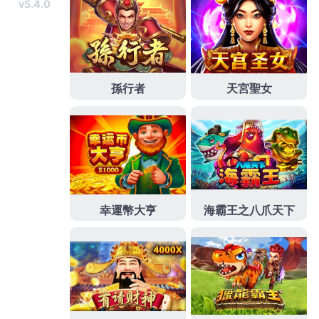
章:
彙整
2026 年 8 月
2026 年 7 月
2026 年 6 月
2026 年 5 月
2026 年 4 月
2026 年 3 月
2026 年 2 月
2026 年 1 月
2025 年 12 月
2025 年 11 月
2025 年 10 月
2025 年 9 月