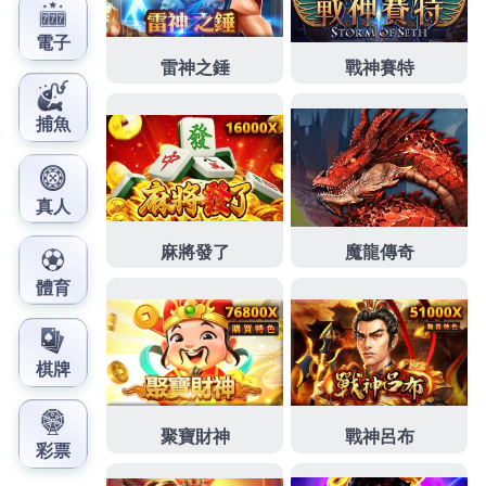
作
發
分
admin
2022 年 11 月 18 日
世足盤口
者
佈
類
日
期:
文
上一篇文章
章
伊莉討論區高品質的娛樂體驗，讓玩
上
一
家身臨其境的遊戲
導
篇
覽
文
章:
下一篇文章
台中魚訊讓你連叫小姐也能有帝王級
下
一
享受
篇
文