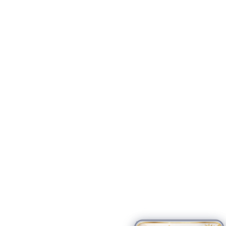
近期文章
世足投注翻轉命運的九十分鐘！看世足不只看球更
要輕鬆賺進大紅包
秒讀世足比分，熱血賽事一手掌握
24小時賽事不間斷，世界盃下注玩的就是心跳
打破傳統玩法！世界盃運彩串關高賠率挑戰小資族
百倍翻身
決戰世界之巔！最懂球迷的世界盃下注平台等你來
戰
近期留言