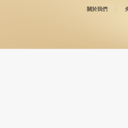
2020 年 8 月
2020 年 7 月
2020 年 6 月
2020 年 5 月
2020 年 4 月
2020 年 3 月
分類
世界盃
世界盃下注
世界盃盤口
世界盃運彩
世足投注
世足比分
世足盤口
未分類