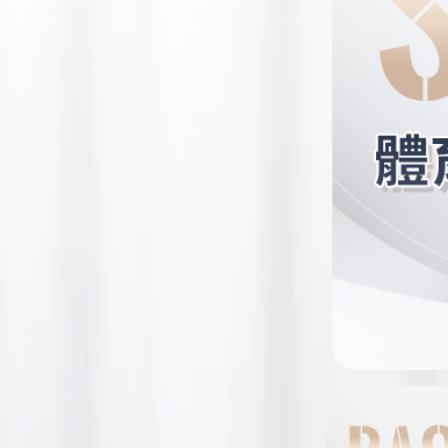
章:
台中魚訊讓你享受到您想要獨
下
一
理
篇
文
章:
彙整
2026 年 7 月
2026 年 6 月
2026 年 5 月
2026 年 4 月
2026 年 3 月
2026 年 2 月
2026 年 1 月