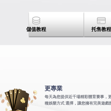
2024 年 2 月
2024 年 1 月
2023 年 12 月
2023 年 11 月
2023 年 10 月
2023 年 9 月
2023 年 8 月
2023 年 7 月
2023 年 6 月
2023 年 5 月
2023 年 4 月
2023 年 3 月
2023 年 2 月
2023 年 1 月
2022 年 12 月
2022 年 11 月
2022 年 10 月
2022 年 9 月
2022 年 8 月
2022 年 7 月
2022 年 6 月