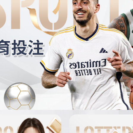
特的過程，保證水準和價位絕對是合