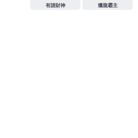
2025 年 6 月
2025 年 5 月
2025 年 4 月
2025 年 3 月
2025 年 2 月
2025 年 1 月
2024 年 12 月
2024 年 11 月
2024 年 10 月
2024 年 9 月
2024 年 8 月
2024 年 7 月
2024 年 6 月
2024 年 5 月
2024 年 4 月
2024 年 3 月