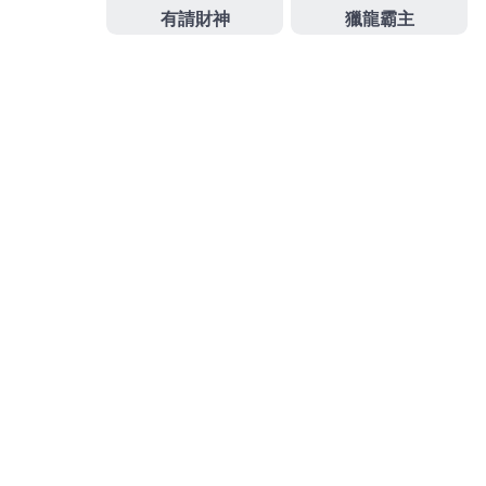
2025 年 6 月
2025 年 5 月
2025 年 4 月
2025 年 3 月
2025 年 2 月
2025 年 1 月
2024 年 12 月
2024 年 11 月
2024 年 10 月
2024 年 9 月
2024 年 8 月
2024 年 7 月
2024 年 6 月
2024 年 5 月
2024 年 4 月
2024 年 3 月