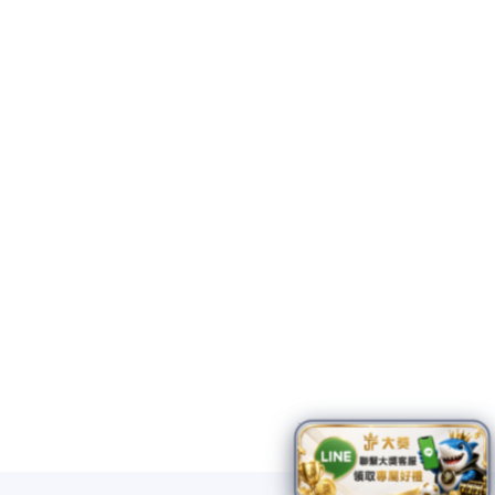
近期文章
24小時賽事不間斷，世界盃下注玩的就是心跳
打破傳統玩法！世界盃運彩串關高賠率挑戰小資族
百倍翻身
決戰世界之巔！最懂球迷的世界盃下注平台等你來
戰
世界盃運彩點石成金的足球投資學，把客廳變成你
的專屬賭城
世足盤口教你如何走在機構成長曲線前面
近期留言