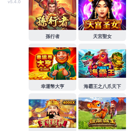
彙整
2026 年 8 月
2026 年 7 月
2026 年 6 月
2026 年 5 月
2026 年 4 月
2026 年 3 月
2026 年 2 月
2026 年 1 月
2025 年 12 月
2025 年 11 月
2025 年 10 月
2025 年 9 月
2025 年 8 月
2025 年 7 月