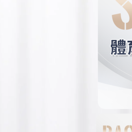
一
篇
文
章:
彙整
2026 年 7 月
2026 年 6 月
2026 年 5 月
2026 年 4 月
2026 年 3 月
2026 年 2 月
2026 年 1 月
2025 年 12 月
2025 年 11 月
2025 年 10 月