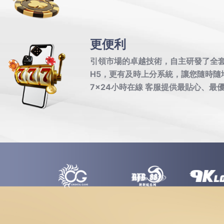
2022 年 2 月
2022 年 1 月
2021 年 12 月
2021 年 11 月
2021 年 10 月
2021 年 9 月
2021 年 8 月
2021 年 7 月
2021 年 6 月
2021 年 5 月
2021 年 4 月
2021 年 3 月
2021 年 2 月
2021 年 1 月
2020 年 12 月
2020 年 11 月
2020 年 10 月
2020 年 9 月
2020 年 8 月
2020 年 7 月
2020 年 6 月