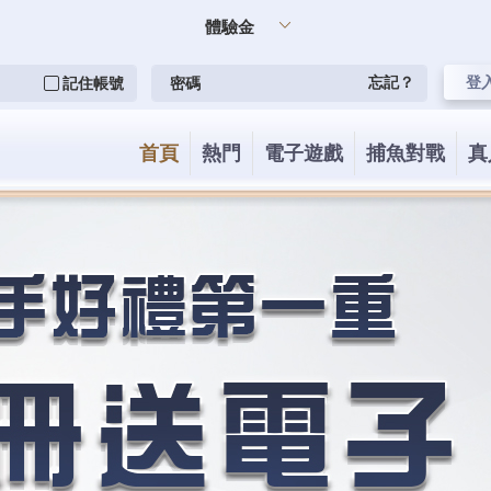
站
、籃球、足球、網球、羽球、冰球、美式足球、賽車、高爾夫、撞球等超過10
心的疲勞，享受小姐輕柔