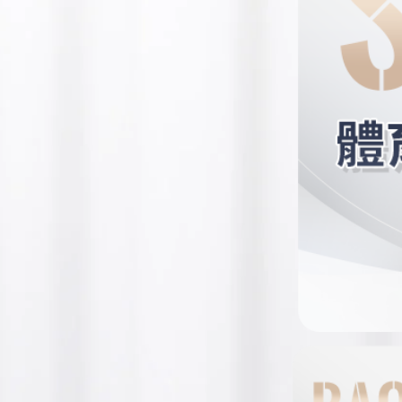
一
篇
文
章:
彙整
2026 年 7 月
2026 年 6 月
2026 年 5 月
2026 年 4 月
2026 年 3 月
2026 年 2 月
2026 年 1 月
2025 年 12 月
2025 年 11 月
2025 年 10 月
2025 年 9 月