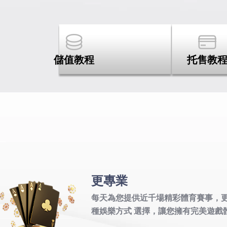
2023 年 11 月
2023 年 10 月
2023 年 9 月
2023 年 8 月
2023 年 7 月
2023 年 6 月
2023 年 5 月
2023 年 4 月
2023 年 3 月
2023 年 2 月
2023 年 1 月
2022 年 12 月
2022 年 11 月
2022 年 10 月
2022 年 9 月
2022 年 8 月
2022 年 7 月
2022 年 6 月
2022 年 5 月
2022 年 4 月
2022 年 3 月