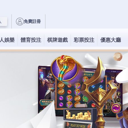
種運動項目，支持運彩振興體育。
搜
搜
尋
尋
關
鍵
字: