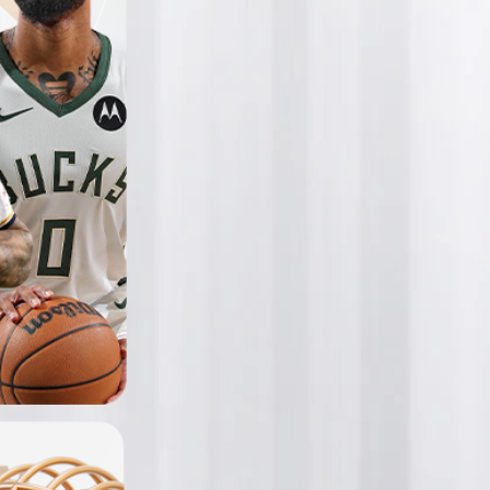
世足盤口教你如何走在機構成長曲線前面
近期留言