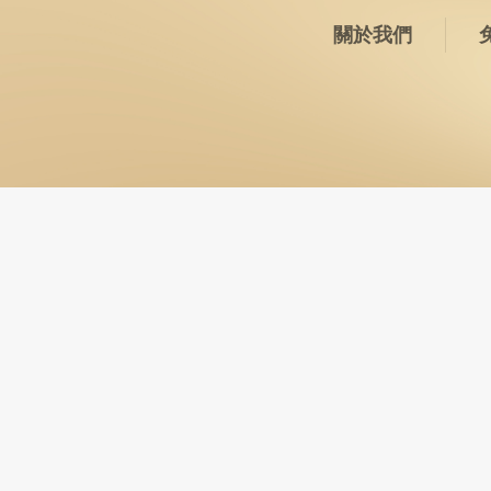
2020 年 4 月
2020 年 3 月
分類
世界盃
世界盃下注
世界盃盤口
世界盃運彩
世足投注
世足比分
世足盤口
未分類