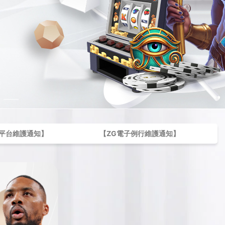
頁面
就
wm百家樂試玩
世界盃論區
九州百家樂破解
免佣百家樂意思
免費百家樂預測程式
百家樂代理意思
百家樂帶牌群
近期文章
24小時賽事不間斷，世界盃下注玩的就是心跳
打破傳統玩法！世界盃運彩串關高賠率挑戰小資
族百倍翻身
決戰世界之巔！最懂球迷的世界盃下注平台等你
來戰
世界盃運彩點石成金的足球投資學，把客廳變成
你的專屬賭城