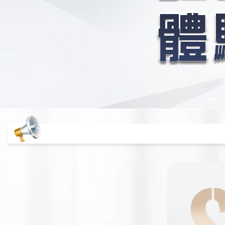
伊莉討論區
根據客
VIP，擁有送住
作
admin
能享受到買春樂趣
者
發
2023 年 8 月 31 日
透漏各位有叫茶的
佈
分
世界盃下注
日
類
期:
文
上一篇文章
章
台中魚訊滿足的不只能的生理
上
一
導
篇
覽
文
下一篇文章
章:
伊莉討論區給您不一樣的女人
下