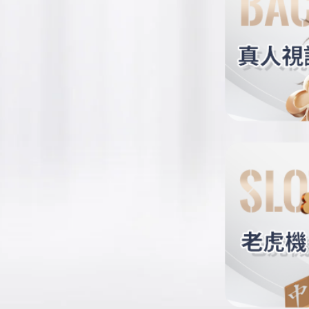
2025 年 11 月
2025 年 10 月
2025 年 9 月
2025 年 8 月
2025 年 7 月
2025 年 6 月
2025 年 5 月
2025 年 4 月
2025 年 3 月
2025 年 2 月
2025 年 1 月
2024 年 12 月
2024 年 11 月
2024 年 10 月
2024 年 9 月
2024 年 8 月
2024 年 7 月
2024 年 6 月
2024 年 5 月
2024 年 4 月
2024 年 3 月