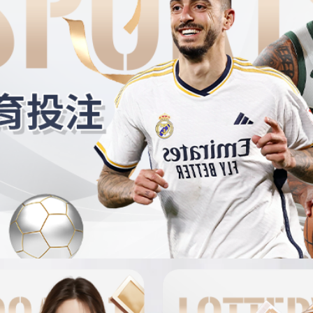
，立即幫您配對叫妹