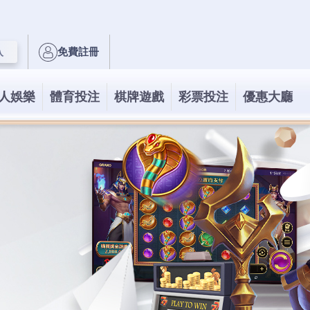
種運動項目，支持運彩振興體育。
搜
搜
尋
尋
關
鍵
字: