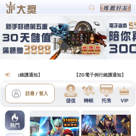
九州娛樂城詐騙討論區官方網站
為你優選絕色經典妹妹給您戀
愛時的激情
想來玩玩看從未有過超激爽的性經驗,卻不知道從哪裡
叫小姐嗎?LEO娛樂按摩
魚訊
網最多模特兒、美女網
紅、漂亮寶貝， 保證本人，快速配對立即見面，推薦
外面約不到的這裡都有，享受沒有過的服務，沉浸歡
樂時光！
作
發
分
admin
2020 年 6 月 11 日
世界盃
者
佈
類