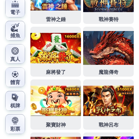
日
期:
文
上一篇文章
章
開啟您的幻想之旅，輕鬆讓援交妹帶
上
一
給你快感
導
篇
覽
文
章:
下一篇文章
伊莉討論區為你提供最新、最好看最
下
一
刺激的魚訊
篇
文
章:
彙整