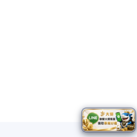
世足投注翻轉命運的九十分鐘！看世足不只看球更
要輕鬆賺進大紅包
秒讀世足比分，熱血賽事一手掌握
24小時賽事不間斷，世界盃下注玩的就是心跳
打破傳統玩法！世界盃運彩串關高賠率挑戰小資族
百倍翻身
決戰世界之巔！最懂球迷的世界盃下注平台等你來
戰
近期留言
九州娛樂城詐騙討論區官方網站
來自台中各地的
外送茶
,
按摩
服