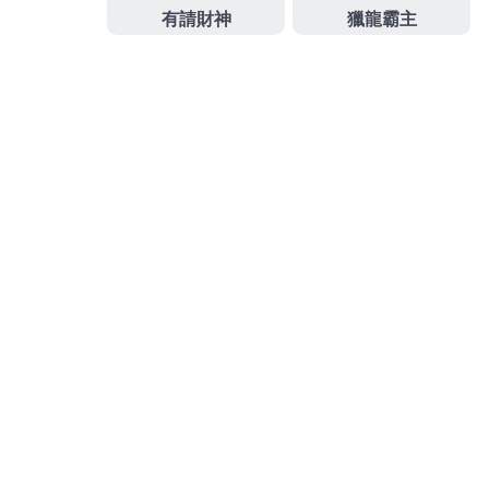
2025 年 7 月
2025 年 6 月
2025 年 5 月
2025 年 4 月
2025 年 3 月
2025 年 2 月
2025 年 1 月
2024 年 12 月
2024 年 11 月
2024 年 10 月
2024 年 9 月
2024 年 8 月
2024 年 7 月
2024 年 6 月
2024 年 5 月
2024 年 4 月