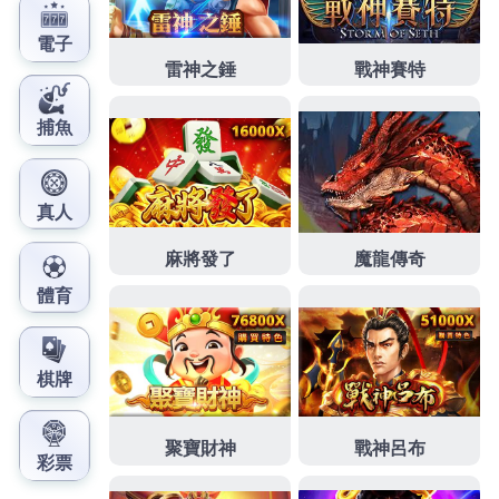
作
發
分
admin
2024 年 9 月 25 日
世界盃下注
者
佈
類
日
期:
文
上一篇文章
章
台中魚訊可以放鬆身心，讓你體驗極
上
一
致快感
導
篇
覽
文
章:
下一篇文章
伊莉討論區給您盡善盡美的全套服
下
一
務，直給您與眾不同的感受
篇
文
章: