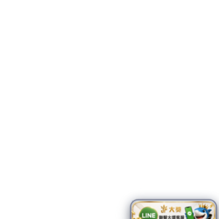
近期文章
世足投注翻轉命運的九十分鐘！看世足不只看球更
要輕鬆賺進大紅包
秒讀世足比分，熱血賽事一手掌握
24小時賽事不間斷，世界盃下注玩的就是心跳
打破傳統玩法！世界盃運彩串關高賠率挑戰小資族
百倍翻身
決戰世界之巔！最懂球迷的世界盃下注平台等你來
戰
近期留言