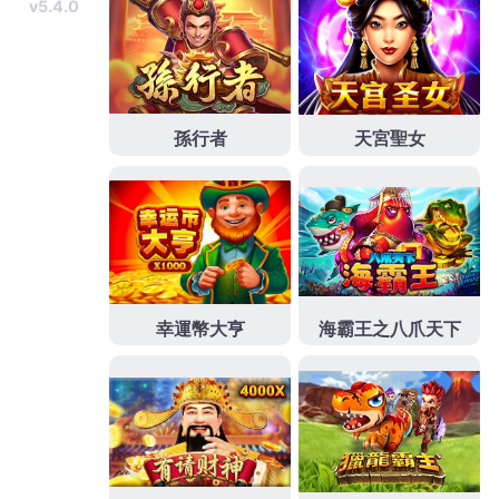
彙整
2026 年 8 月
2026 年 7 月
2026 年 6 月
2026 年 5 月
2026 年 4 月
2026 年 3 月
2026 年 2 月
2026 年 1 月
2025 年 12 月
2025 年 11 月
2025 年 10 月
2025 年 9 月
2025 年 8 月