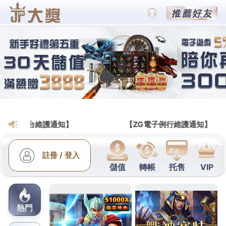
九州娛樂城詐騙討論區官方網站
伊莉討論區滿足你的情慾望，
追求快感刺激無限
伊莉討論區
提供外約小姐服務，給你最騷最甜蜜外送
服務，感受像小情人般溫柔貼心服務，不僅貭素高又
溫柔禮貌、求新求變、配合度服務品質100%，價格
合理，給你完全沒負擔的身心放鬆，一對一貼心為你
提供全套做愛，提供本土台灣年輕妹，伊莉討論區用
敬業態度與滿分的服務內容，感受到不同的新鮮與溫
柔感。