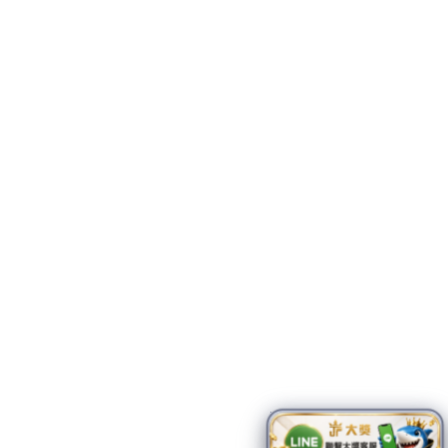
近期文章
24小時賽事不間斷，世界盃下注玩的就是心跳
打破傳統玩法！世界盃運彩串關高賠率挑戰小資族
百倍翻身
決戰世界之巔！最懂球迷的世界盃下注平台等你來
戰
世界盃運彩點石成金的足球投資學，把客廳變成你
的專屬賭城
世足盤口教你如何走在機構成長曲線前面
近期留言