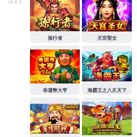
章:
彙整
2026 年 7 月
2026 年 6 月
2026 年 5 月
2026 年 4 月
2026 年 3 月
2026 年 2 月
2026 年 1 月
2025 年 12 月
2025 年 11 月
2025 年 10 月
2025 年 9 月
2025 年 8 月