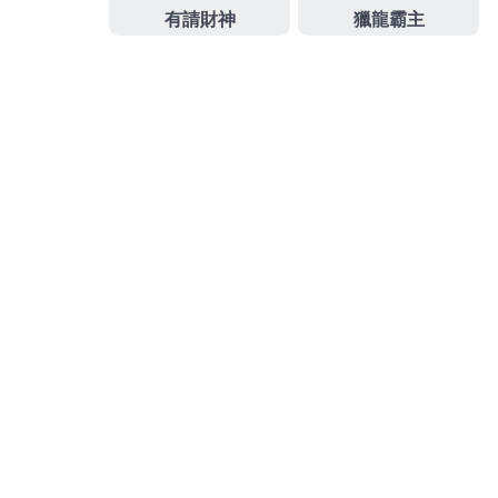
2025 年 7 月
2025 年 6 月
2025 年 5 月
2025 年 4 月
2025 年 3 月
2025 年 2 月
2025 年 1 月
2024 年 12 月
2024 年 11 月
2024 年 10 月
2024 年 9 月
2024 年 8 月
2024 年 7 月
2024 年 6 月
2024 年 5 月
2024 年 4 月