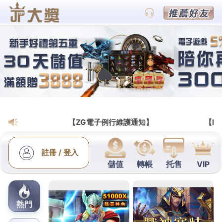
九州娛樂城詐騙討論區官方網站
伊莉討論區助你選到高品質茶
妹享受人生
伊莉討論區
專業團隊每天嚴選，讓你不踩雷，告訴客
服您想預約的時間，客服馬上搜尋班表，貼心客服答
疑解惑、透明公開的外送茶價格、簡單的約妹流程、
最佳體驗的全套服務，為您提供台北，高雄，桃園，
台中，中壢，台南，嘉義，宜蘭，花蓮等縣市區的外
送茶，伊莉討論區讓你不用出門就可以體驗優質外約
全套服務，讓你擁有帝王級享受！