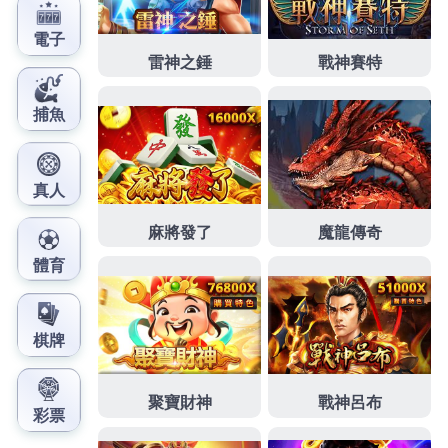
作
發
分
admin
2024 年 12 月 28 日
世界盃下注
者
佈
類
日
期:
文
上一篇文章
章
台中魚訊無時無刻供應你的需求，讓
上
一
您回味無窮
導
篇
覽
文
章:
下一篇文章
台中魚訊擁有不同種職業、國籍、類
下
一
型的妹妹，滿足不同人群喜好
篇
文
章: