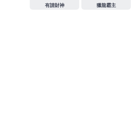
2025 年 7 月
2025 年 6 月
2025 年 5 月
2025 年 4 月
2025 年 3 月
2025 年 2 月
2025 年 1 月
2024 年 12 月
2024 年 11 月
2024 年 10 月
2024 年 9 月
2024 年 8 月
2024 年 7 月
2024 年 6 月
2024 年 5 月
2024 年 4 月