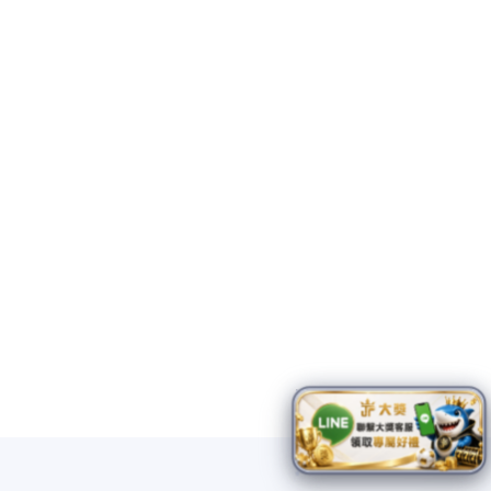
世足投注翻轉命運的九十分鐘！看世足不只看球更
要輕鬆賺進大紅包
秒讀世足比分，熱血賽事一手掌握
24小時賽事不間斷，世界盃下注玩的就是心跳
打破傳統玩法！世界盃運彩串關高賠率挑戰小資族
百倍翻身
決戰世界之巔！最懂球迷的世界盃下注平台等你來
戰
近期留言
九州娛樂城詐騙討論區官方網站
來自台中各地的
外送茶
,
按摩
服