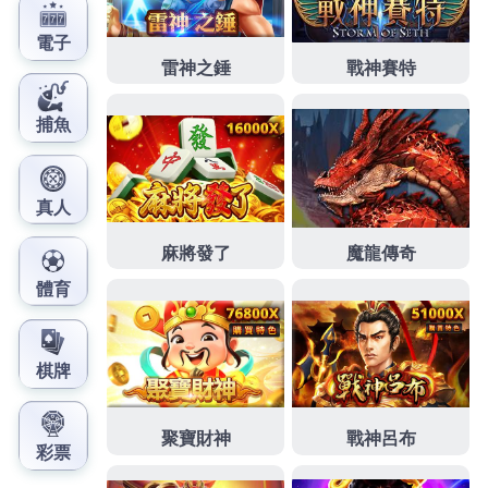
日
期:
文
上一篇文章
章
jkf按摩是人氣最旺、口碑最好的約會
上
一
交友推薦
導
篇
覽
文
章:
下一篇文章
外送茶徹底釋放你日常累積的壓力與
下
一
煩惱
篇
文
章:
彙整