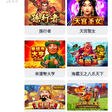
2026 年 8 月
2026 年 7 月
2026 年 6 月
2026 年 5 月
2026 年 4 月
2026 年 3 月
2026 年 2 月
2026 年 1 月
2025 年 12 月
2025 年 11 月
2025 年 10 月
2025 年 9 月
2025 年 8 月
2025 年 7 月
2025 年 6 月