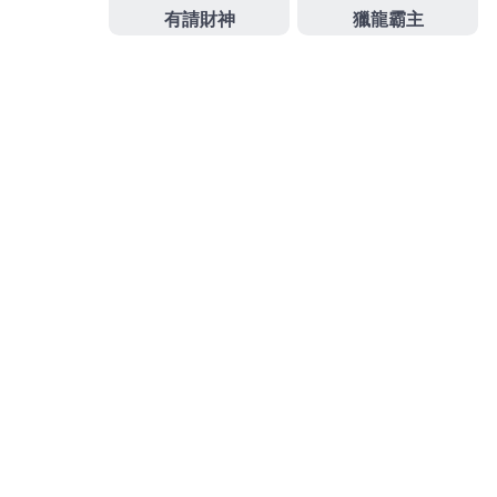
2025 年 8 月
2025 年 7 月
2025 年 6 月
2025 年 5 月
2025 年 4 月
2025 年 3 月
2025 年 2 月
2025 年 1 月
2024 年 12 月
2024 年 11 月
2024 年 10 月
2024 年 9 月
2024 年 8 月
2024 年 7 月
2024 年 6 月
2024 年 5 月