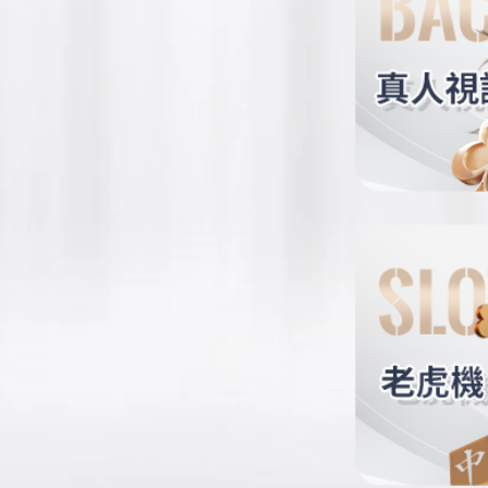
2025 年 7 月
2025 年 6 月
2025 年 5 月
2025 年 4 月
2025 年 3 月
2025 年 2 月
2025 年 1 月
2024 年 12 月
2024 年 11 月
2024 年 10 月
2024 年 9 月
2024 年 8 月
2024 年 7 月
2024 年 6 月
2024 年 5 月
2024 年 4 月
2024 年 3 月
2024 年 2 月
2024 年 1 月
2023 年 12 月
2023 年 11 月