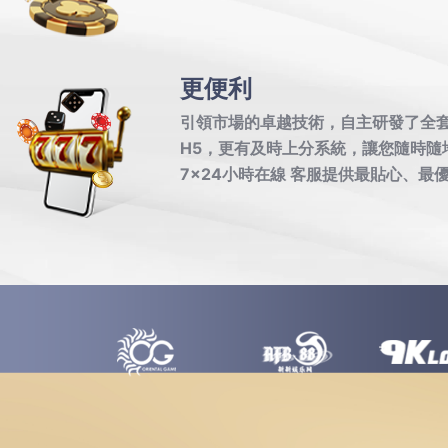
2022 年 1 月
2021 年 12 月
2021 年 11 月
2021 年 10 月
2021 年 9 月
2021 年 8 月
2021 年 7 月
2021 年 6 月
2021 年 5 月
2021 年 4 月
2021 年 3 月
2021 年 2 月
2021 年 1 月
2020 年 12 月
2020 年 11 月
2020 年 10 月
2020 年 9 月
2020 年 8 月
2020 年 7 月
2020 年 6 月
2020 年 5 月
2020 年 4 月