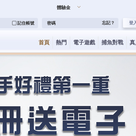
站
、籃球、足球、網球、羽球、冰球、美式足球、賽車、高爾夫、撞球等超過10
製，身心皆得到滿足
、用心推薦、每日更新，以三大優點專業化經營茶莊，還有許多
配技巧，多種國籍，台妹、港澳、越南、馬來等，不定時進口不