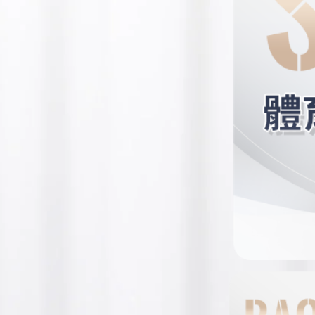
覽
文
下一篇文章
章:
伊莉討論區貼心和細心的呵護
下
一
篇
文
章:
彙整
2026 年 8 月
2026 年 7 月
2026 年 6 月
2026 年 5 月
2026 年 4 月
2026 年 3 月
2026 年 2 月
2026 年 1 月