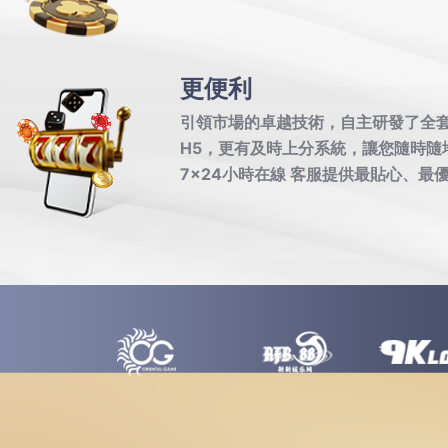
2022 年 6 月
2022 年 5 月
2022 年 4 月
2022 年 3 月
2022 年 2 月
2022 年 1 月
2021 年 12 月
2021 年 11 月
2021 年 10 月
2021 年 9 月
2021 年 8 月
2021 年 7 月
2021 年 6 月
2021 年 5 月
2021 年 4 月
2021 年 3 月
2021 年 2 月
2021 年 1 月
2020 年 12 月
2020 年 11 月
2020 年 10 月
2020 年 9 月