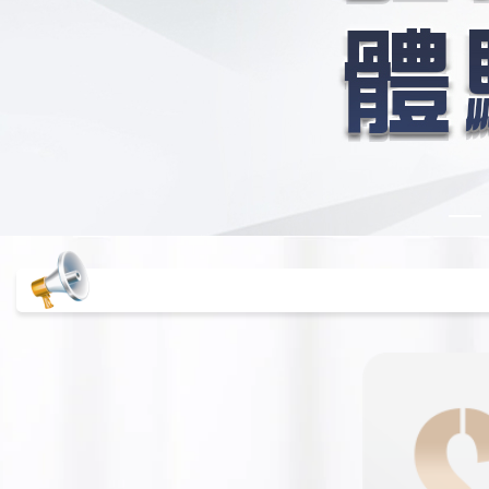
台中魚訊
精挑細選
盡有，外送茶地點
作
admin
您安排外送。您提
者
發
2025 年 4 月 15 日
優質援交妹，聯繫
佈
分
世足比分
柔體貼您每一吋肌
日
類
期:
文
上一篇文章
章
伊莉討論區讓你感受到有平價
上
一
導
篇