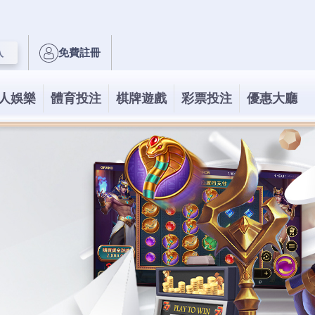
種運動項目，支持運彩振興體育。
搜
搜
尋
尋
關
鍵
字: