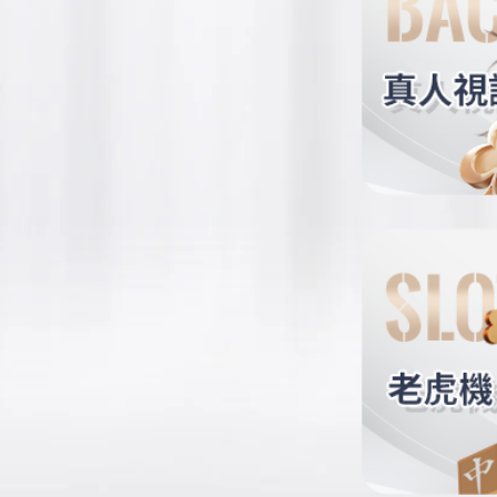
2025 年 12 月
2025 年 11 月
2025 年 10 月
2025 年 9 月
2025 年 8 月
2025 年 7 月
2025 年 6 月
2025 年 5 月
2025 年 4 月
2025 年 3 月
2025 年 2 月
2025 年 1 月
2024 年 12 月
2024 年 11 月
2024 年 10 月
2024 年 9 月
2024 年 8 月
2024 年 7 月
2024 年 6 月
2024 年 5 月
2024 年 4 月