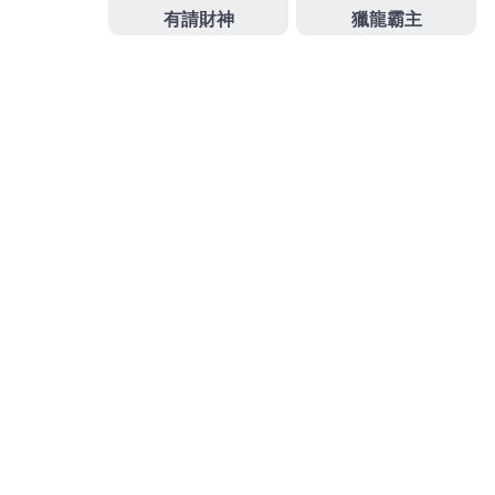
2025 年 9 月
2025 年 8 月
2025 年 7 月
2025 年 6 月
2025 年 5 月
2025 年 4 月
2025 年 3 月
2025 年 2 月
2025 年 1 月
2024 年 12 月
2024 年 11 月
2024 年 10 月
2024 年 9 月
2024 年 8 月
2024 年 7 月
2024 年 6 月