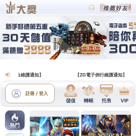
九州娛樂城詐騙討論區官方網站
台中魚訊讓你感受到有平價的
消費、帝王的享受
台中魚訊
提供外約出去的小姐到府為你按摩紓壓，有
多名優質性感漂亮的美容師可選，給您最隱秘安心的
體驗，不定時更新，帶給您不一樣的優質茶色，推薦
臉龐、身材、氣質、談吐、服務態度無可挑剔，帶您
進入全新性愛時代，我們主要還是以外送妹妹全套服
務為主，然而台中魚訊的妹妹選擇性也多，想要體驗
素質高的小姐絕對也只有在旅館才能叫的到喔！