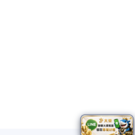
近期文章
24小時賽事不間斷，世界盃下注玩的就是心跳
打破傳統玩法！世界盃運彩串關高賠率挑戰小資族
百倍翻身
決戰世界之巔！最懂球迷的世界盃下注平台等你來
戰
世界盃運彩點石成金的足球投資學，把客廳變成你
的專屬賭城
世足盤口教你如何走在機構成長曲線前面
近期留言