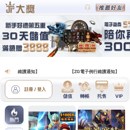
九州娛樂城詐騙討論區官方網站
外約援交小姐滿足哥哥欲求不
滿的性愛遊戲
想要知道有那些外送茶妹有在兼職? LEO娛樂按摩魚
訊網提供最新的優質好妹資訊，
援交
小姐給您最浪漫
美好的甜蜜時光，讓你玩得舒心享受，推薦電影上才
看的到的姿勢、夢裡才有的性幻想，無須再尋尋覓
覓，保證讓哥哥物超所值，絕對一點都不後!