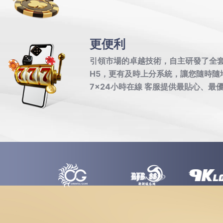
2022 年 2 月
2022 年 1 月
2021 年 12 月
2021 年 11 月
2021 年 10 月
2021 年 9 月
2021 年 8 月
2021 年 7 月
2021 年 6 月
2021 年 5 月
2021 年 4 月
2021 年 3 月
2021 年 2 月
2021 年 1 月
2020 年 12 月
2020 年 11 月
2020 年 10 月
2020 年 9 月
2020 年 8 月
2020 年 7 月
2020 年 6 月
2020 年 5 月