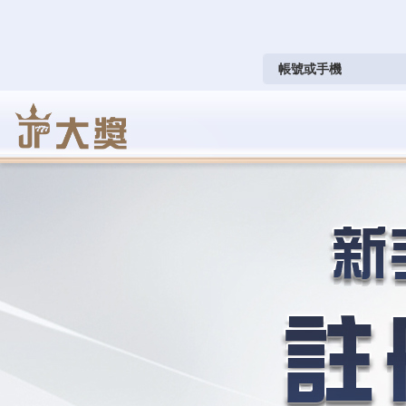
九州娛樂城詐騙討論區官方網
九州娛樂城詐騙討論區運彩網站提供台灣運彩目前提供包括棒球
想要超爽的體驗就來
己打手槍