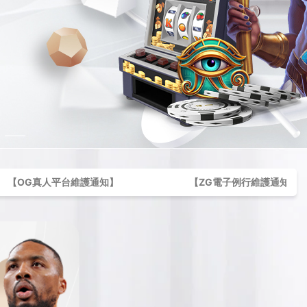
頁面
的
wm百家樂試玩
世界盃論區
九州百家樂破解
免佣百家樂意思
免費百家樂預測程式
百家樂代理意思
百家樂帶牌群
近期文章
24小時賽事不間斷，世界盃下注玩的就是心跳
打破傳統玩法！世界盃運彩串關高賠率挑戰小資
族百倍翻身
決戰世界之巔！最懂球迷的世界盃下注平台等你
來戰
世界盃運彩點石成金的足球投資學，把客廳變成
你的專屬賭城