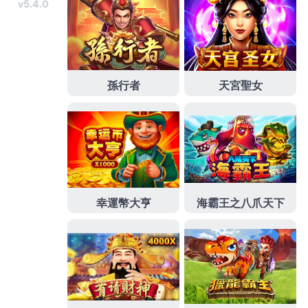
彙整
2026 年 7 月
2026 年 6 月
2026 年 5 月
2026 年 4 月
2026 年 3 月
2026 年 2 月
2026 年 1 月
2025 年 12 月
2025 年 11 月
2025 年 10 月
2025 年 9 月
2025 年 8 月
2025 年 7 月
2025 年 6 月