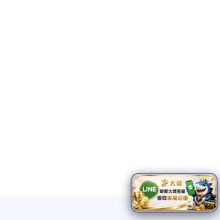
24小時賽事不間斷，世界盃下注玩的就是心跳
打破傳統玩法！世界盃運彩串關高賠率挑戰小資族
百倍翻身
決戰世界之巔！最懂球迷的世界盃下注平台等你來
戰
世界盃運彩點石成金的足球投資學，把客廳變成你
的專屬賭城
世足盤口教你如何走在機構成長曲線前面
近期留言
九州娛樂城詐騙討論區官方網站
來自台中各地的
外送茶
,
按摩
服