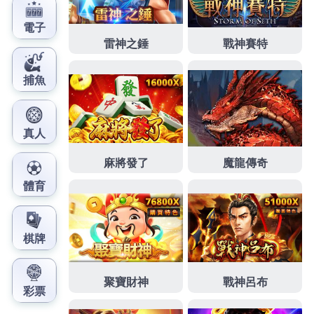
者
佈
類
日
期:
文
上一篇文章
章
台北小姐萬種風情的正妹滿足你無限
上
一
的遐想
導
篇
覽
文
章:
下一篇文章
想要超爽的體驗就來伊莉討論區，不
下
一
需要再自己打手槍
篇
文
章: