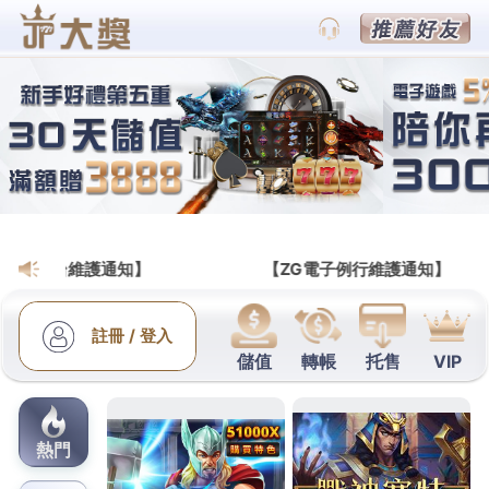
九州娛樂城詐騙討論區官方網站
台中魚訊最高頂級的服務，讓
你有帝王級享受
台中魚訊
提供最甜蜜外送服務，使你感受像情人般溫
佳人柔貼心服務，推薦百分百浪漫情境，視覺加觸覺
新體驗，享受便宜歡愉的性福服務，小姐溫柔的服務
挑動你感官上無限，活化你心底沈默的情感世界，台
中魚訊零距離的互動式浪漫接觸，讓你獲得身心靈最
終的釋放。
作
發
分
admin
2021 年 6 月 25 日
世足比分