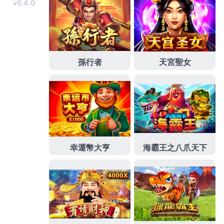
彙整
2026 年 8 月
2026 年 7 月
2026 年 6 月
2026 年 5 月
2026 年 4 月
2026 年 3 月
2026 年 2 月
2026 年 1 月
2025 年 12 月
2025 年 11 月
2025 年 10 月
2025 年 9 月
2025 年 8 月
2025 年 7 月