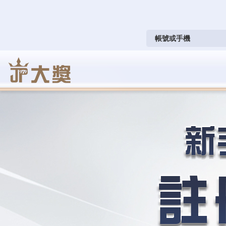
九州娛樂城詐騙討論區官方網
九州娛樂城詐騙討論區運彩網站提供台灣運彩目前提供包括棒球
台中魚訊讓您回味無
好的兼職妹妹