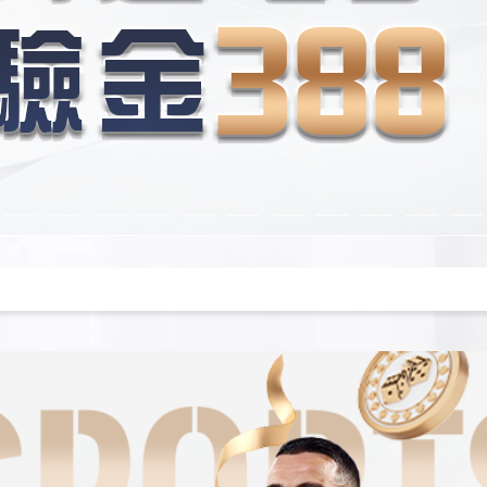
熱情的服務，感受像小情人般溫柔貼心服務，小姐服務技巧純
覺感官超優體驗，卸下身心包袱、沉澱心靈，真得讓你爽到爆，
不詐騙，不轉帳，不買點數，最完美的一夜情體驗，台中魚訊讓
高潮。
務，讓你體驗極致快感
最佳選擇，共享美好生活