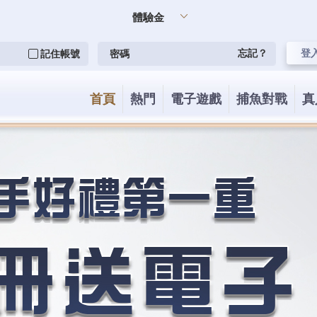
站
、籃球、足球、網球、羽球、冰球、美式足球、賽車、高爾夫、撞球等超過10
窮，幫您篩選到品質到最