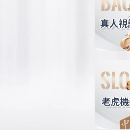
2025 年 9 月
2025 年 8 月
2025 年 7 月
2025 年 6 月
2025 年 5 月
2025 年 4 月
2025 年 3 月
2025 年 2 月
2025 年 1 月
2024 年 12 月
2024 年 11 月
2024 年 10 月
2024 年 9 月
2024 年 8 月
2024 年 7 月
2024 年 6 月
2024 年 5 月
2024 年 4 月
2024 年 3 月
2024 年 2 月
2024 年 1 月